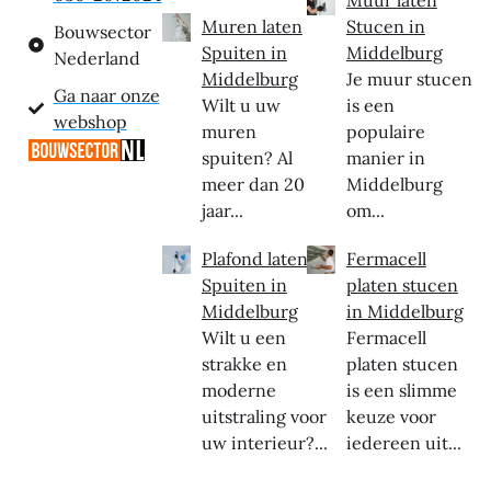
Muren laten
Stucen in
Bouwsector
Spuiten in
Middelburg
Nederland
Middelburg
Je muur stucen
Ga naar onze
Wilt u uw
is een
webshop
muren
populaire
spuiten? Al
manier in
meer dan 20
Middelburg
jaar...
om...
Plafond laten
Fermacell
Spuiten in
platen stucen
Middelburg
in Middelburg
Wilt u een
Fermacell
strakke en
platen stucen
moderne
is een slimme
uitstraling voor
keuze voor
uw interieur?...
iedereen uit...