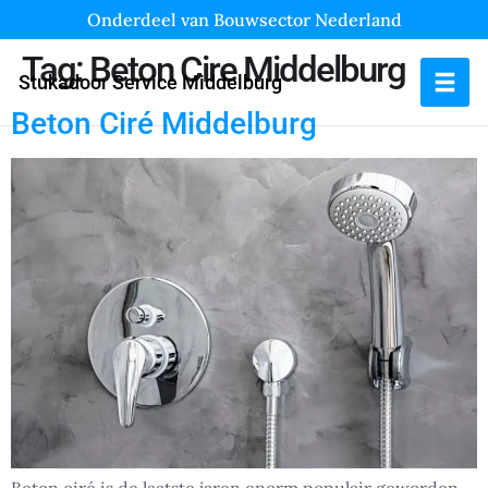
Onderdeel van Bouwsector Nederland
Tag:
Beton Cire Middelburg
Stukadoor Service Middelburg
Beton Ciré Middelburg