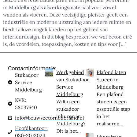
Beton ciré is de laatste jaren enorm populair geworden
in Middelburg als afwerkingsmateriaal voor zowel
wanden als vloeren. Deze veelzijdige pleister geeft een
industriële en moderne uitstraling aan iedere ruimte en
biedt talloze mogelijkheden op het gebied van
interieurdesign. In dit blog bespreken we wat beton ciré
is, de voordelen, toepassingen, kosten en tips voor […]
Contactinformatie:
Werkgebied
Plafond laten
Stukadoor
van Stukadoor
Stucen in
Service
Service
Middelburg
Middelburg
Middelburg
Een plafond
KVK:
Wilt u een
stucen is een
58037640
stukadoor
essentiële stap
inhuren in
in het
info@bouwsectornederland.nl
Middelburg?
realiseren...
Hoofdkantoor:
Dit is het...
030-2072024
Muur laten