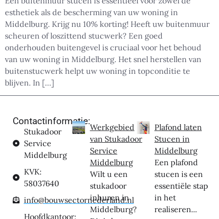
Een buitenmuur stucen is essentieel voor zowel de
esthetiek als de bescherming van uw woning in
Middelburg. Krijg nu 10% korting! Heeft uw buitenmuur
scheuren of loszittend stucwerk? Een goed
onderhouden buitengevel is cruciaal voor het behoud
van uw woning in Middelburg. Het snel herstellen van
buitenstucwerk helpt uw woning in topconditie te
blijven. In […]
Contactinformatie:
Werkgebied
Plafond laten
Stukadoor
van Stukadoor
Stucen in
Service
Service
Middelburg
Middelburg
Middelburg
Een plafond
KVK:
Wilt u een
stucen is een
58037640
stukadoor
essentiële stap
inhuren in
in het
info@bouwsectornederland.nl
Middelburg?
realiseren...
Hoofdkantoor: