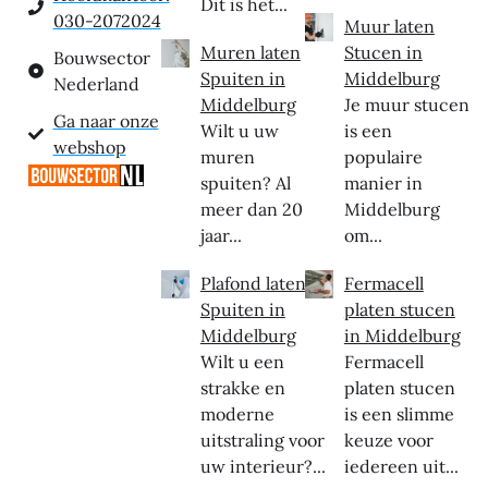
Dit is het...
030-2072024
Muur laten
Muren laten
Stucen in
Bouwsector
Spuiten in
Middelburg
Nederland
Middelburg
Je muur stucen
Ga naar onze
Wilt u uw
is een
webshop
muren
populaire
spuiten? Al
manier in
meer dan 20
Middelburg
jaar...
om...
Plafond laten
Fermacell
Spuiten in
platen stucen
Middelburg
in Middelburg
Wilt u een
Fermacell
strakke en
platen stucen
moderne
is een slimme
uitstraling voor
keuze voor
uw interieur?...
iedereen uit...