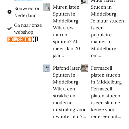
Muren laten
Stucen in
Bouwsector
Spuiten in
Middelburg
Nederland
Middelburg
Je muur stucen
Ga naar onze
Wilt u uw
is een
webshop
muren
populaire
spuiten? Al
manier in
meer dan 20
Middelburg
jaar...
om...
Plafond laten
Fermacell
Spuiten in
platen stucen
Middelburg
in Middelburg
Wilt u een
Fermacell
strakke en
platen stucen
moderne
is een slimme
uitstraling voor
keuze voor
uw interieur?...
iedereen uit...