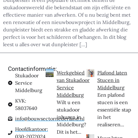
Dunpleister is een populaire techniek binnen de
stukadoorswereld die bekendstaat om zijn efficiënte en
effectieve manier van afwerken. Of u nu bezig bent met
een renovatie of een nieuwbouwproject in Middelburg,
dunpleister biedt een strakke en gladde afwerking die
perfect is voor het schilderen of behangen. In dit blog
leest u alles over wat dunpleister […]
Contactinformatie:
Werkgebied
Plafond laten
Stukadoor
van Stukadoor
Stucen in
Service
Service
Middelburg
Middelburg
Middelburg
Een plafond
KVK:
Wilt u een
stucen is een
58037640
stukadoor
essentiële stap
inhuren in
in het
info@bouwsectornederland.nl
Middelburg?
realiseren...
Hoofdkantoor:
Dit is het...
030-2072024
Muur laten