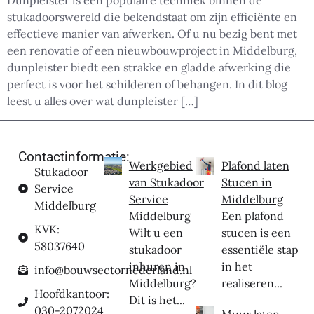
Dunpleister is een populaire techniek binnen de
stukadoorswereld die bekendstaat om zijn efficiënte en
effectieve manier van afwerken. Of u nu bezig bent met
een renovatie of een nieuwbouwproject in Middelburg,
dunpleister biedt een strakke en gladde afwerking die
perfect is voor het schilderen of behangen. In dit blog
leest u alles over wat dunpleister […]
Contactinformatie:
Werkgebied
Plafond laten
Stukadoor
van Stukadoor
Stucen in
Service
Service
Middelburg
Middelburg
Middelburg
Een plafond
KVK:
Wilt u een
stucen is een
58037640
stukadoor
essentiële stap
inhuren in
in het
info@bouwsectornederland.nl
Middelburg?
realiseren...
Hoofdkantoor:
Dit is het...
030-2072024
Muur laten