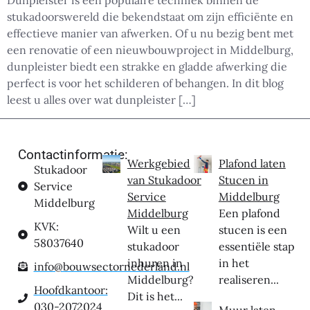
Dunpleister is een populaire techniek binnen de
stukadoorswereld die bekendstaat om zijn efficiënte en
effectieve manier van afwerken. Of u nu bezig bent met
een renovatie of een nieuwbouwproject in Middelburg,
dunpleister biedt een strakke en gladde afwerking die
perfect is voor het schilderen of behangen. In dit blog
leest u alles over wat dunpleister […]
Contactinformatie:
Werkgebied
Plafond laten
Stukadoor
van Stukadoor
Stucen in
Service
Service
Middelburg
Middelburg
Middelburg
Een plafond
KVK:
Wilt u een
stucen is een
58037640
stukadoor
essentiële stap
inhuren in
in het
info@bouwsectornederland.nl
Middelburg?
realiseren...
Hoofdkantoor:
Dit is het...
030-2072024
Muur laten