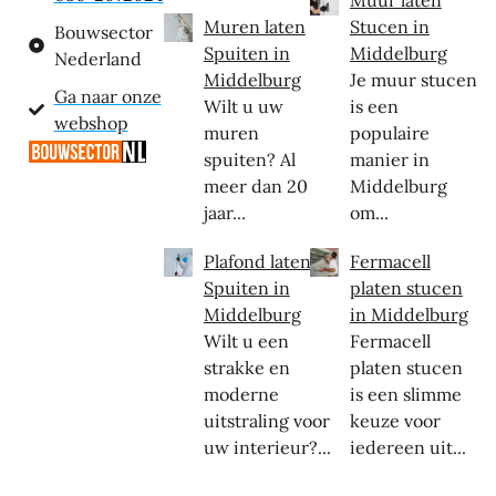
Muren laten
Stucen in
Bouwsector
Spuiten in
Middelburg
Nederland
Middelburg
Je muur stucen
Ga naar onze
Wilt u uw
is een
webshop
muren
populaire
spuiten? Al
manier in
meer dan 20
Middelburg
jaar...
om...
Plafond laten
Fermacell
Spuiten in
platen stucen
Middelburg
in Middelburg
Wilt u een
Fermacell
strakke en
platen stucen
moderne
is een slimme
uitstraling voor
keuze voor
uw interieur?...
iedereen uit...