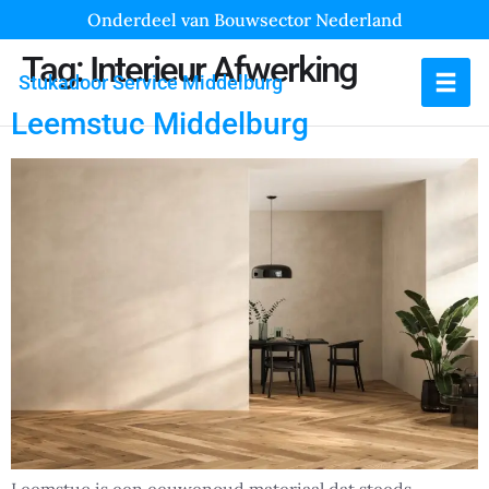
Onderdeel van Bouwsector Nederland
Tag:
Interieur Afwerking
Stukadoor Service Middelburg
Leemstuc Middelburg