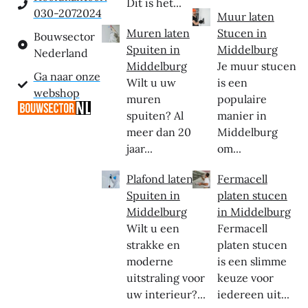
Dit is het...
030-2072024
Muur laten
Muren laten
Stucen in
Bouwsector
Spuiten in
Middelburg
Nederland
Middelburg
Je muur stucen
Ga naar onze
Wilt u uw
is een
webshop
muren
populaire
spuiten? Al
manier in
meer dan 20
Middelburg
jaar...
om...
Plafond laten
Fermacell
Spuiten in
platen stucen
Middelburg
in Middelburg
Wilt u een
Fermacell
strakke en
platen stucen
moderne
is een slimme
uitstraling voor
keuze voor
uw interieur?...
iedereen uit...