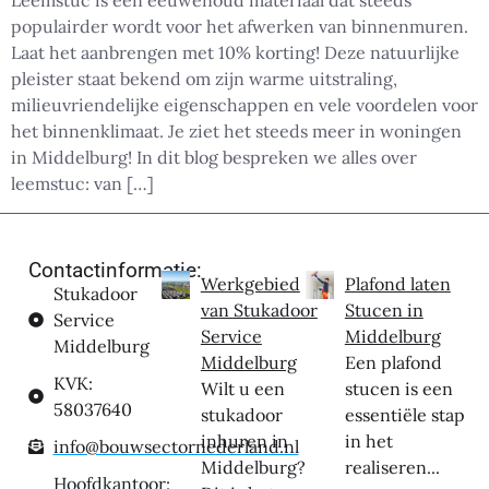
Leemstuc is een eeuwenoud materiaal dat steeds
populairder wordt voor het afwerken van binnenmuren.
Laat het aanbrengen met 10% korting! Deze natuurlijke
pleister staat bekend om zijn warme uitstraling,
milieuvriendelijke eigenschappen en vele voordelen voor
het binnenklimaat. Je ziet het steeds meer in woningen
in Middelburg! In dit blog bespreken we alles over
leemstuc: van […]
Contactinformatie:
Werkgebied
Plafond laten
Stukadoor
van Stukadoor
Stucen in
Service
Service
Middelburg
Middelburg
Middelburg
Een plafond
KVK:
Wilt u een
stucen is een
58037640
stukadoor
essentiële stap
inhuren in
in het
info@bouwsectornederland.nl
Middelburg?
realiseren...
Hoofdkantoor: