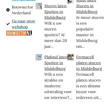
Muren laten
Stucen in
Bouwsector
Spuiten in
Middelburg
Nederland
Middelburg
Je muur stucen
Ga naar onze
Wilt u uw
is een
webshop
muren
populaire
spuiten? Al
manier in
meer dan 20
Middelburg
jaar...
om...
Plafond laten
Fermacell
Spuiten in
platen stucen
Middelburg
in Middelburg
Wilt u een
Fermacell
strakke en
platen stucen
moderne
is een slimme
uitstraling voor
keuze voor
uw interieur?...
iedereen uit...