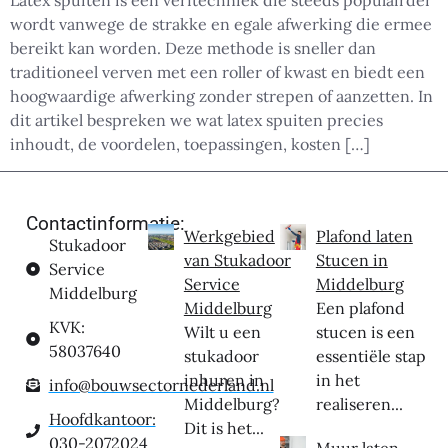
Latex spuiten is een verftechniek die steeds populairder
wordt vanwege de strakke en egale afwerking die ermee
bereikt kan worden. Deze methode is sneller dan
traditioneel verven met een roller of kwast en biedt een
hoogwaardige afwerking zonder strepen of aanzetten. In
dit artikel bespreken we wat latex spuiten precies
inhoudt, de voordelen, toepassingen, kosten […]
Contactinformatie:
Werkgebied
Plafond laten
Stukadoor
van Stukadoor
Stucen in
Service
Service
Middelburg
Middelburg
Middelburg
Een plafond
KVK:
Wilt u een
stucen is een
58037640
stukadoor
essentiële stap
inhuren in
in het
info@bouwsectornederland.nl
Middelburg?
realiseren...
Hoofdkantoor:
Dit is het...
030-2072024
Muur laten