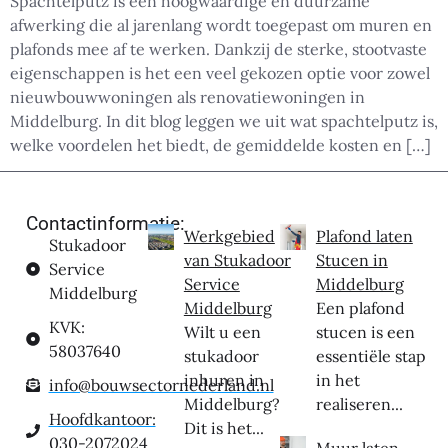
Spachtelputz is een hoogwaardige en duurzame
afwerking die al jarenlang wordt toegepast om muren en
plafonds mee af te werken. Dankzij de sterke, stootvaste
eigenschappen is het een veel gekozen optie voor zowel
nieuwbouwwoningen als renovatiewoningen in
Middelburg. In dit blog leggen we uit wat spachtelputz is,
welke voordelen het biedt, de gemiddelde kosten en […]
Contactinformatie:
Werkgebied
Plafond laten
Stukadoor
van Stukadoor
Stucen in
Service
Service
Middelburg
Middelburg
Middelburg
Een plafond
KVK:
Wilt u een
stucen is een
58037640
stukadoor
essentiële stap
inhuren in
in het
info@bouwsectornederland.nl
Middelburg?
realiseren...
Hoofdkantoor:
Dit is het...
030-2072024