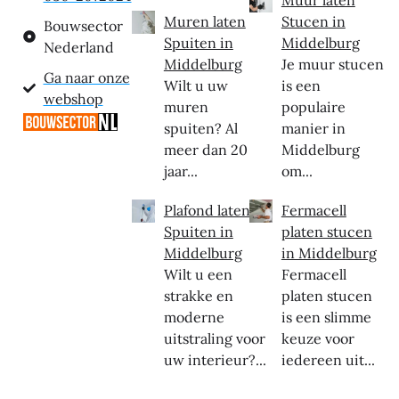
Muur laten
Muren laten
Stucen in
Bouwsector
Spuiten in
Middelburg
Nederland
Middelburg
Je muur stucen
Ga naar onze
Wilt u uw
is een
webshop
muren
populaire
spuiten? Al
manier in
meer dan 20
Middelburg
jaar...
om...
Plafond laten
Fermacell
Spuiten in
platen stucen
Middelburg
in Middelburg
Wilt u een
Fermacell
strakke en
platen stucen
moderne
is een slimme
uitstraling voor
keuze voor
uw interieur?...
iedereen uit...