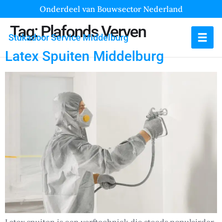
Onderdeel van Bouwsector Nederland
Tag:
Plafonds Verven
Stukadoor Service Middelburg
Latex Spuiten Middelburg