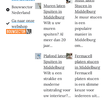
Muren laten
Stucen in
Bouwsector
Spuiten in
Middelburg
Nederland
Middelburg
Je muur stucen
Ga naar onze
Wilt u uw
is een
webshop
muren
populaire
spuiten? Al
manier in
meer dan 20
Middelburg
jaar...
om...
Plafond laten
Fermacell
Spuiten in
platen stucen
Middelburg
in Middelburg
Wilt u een
Fermacell
strakke en
platen stucen
moderne
is een slimme
uitstraling voor
keuze voor
uw interieur?...
iedereen uit...