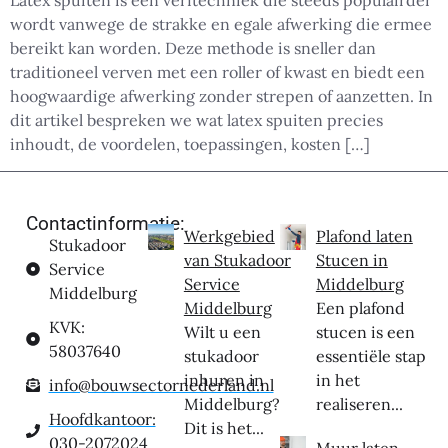
Latex spuiten is een verftechniek die steeds populairder
wordt vanwege de strakke en egale afwerking die ermee
bereikt kan worden. Deze methode is sneller dan
traditioneel verven met een roller of kwast en biedt een
hoogwaardige afwerking zonder strepen of aanzetten. In
dit artikel bespreken we wat latex spuiten precies
inhoudt, de voordelen, toepassingen, kosten […]
Contactinformatie:
Werkgebied
Plafond laten
Stukadoor
van Stukadoor
Stucen in
Service
Service
Middelburg
Middelburg
Middelburg
Een plafond
KVK:
Wilt u een
stucen is een
58037640
stukadoor
essentiële stap
inhuren in
in het
info@bouwsectornederland.nl
Middelburg?
realiseren...
Hoofdkantoor:
Dit is het...
030-2072024
Muur laten