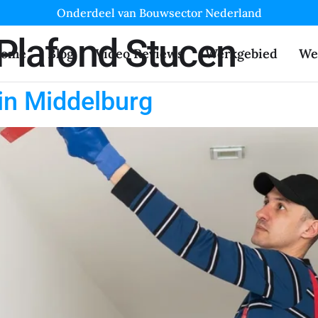
Onderdeel van Bouwsector Nederland
Plafond Stucen
ome
Blog
Video Reviews
Werkgebied
We
 in Middelburg