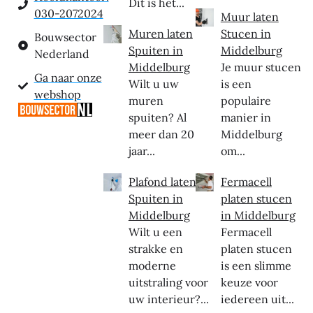
Dit is het...
030-2072024
Muur laten
Muren laten
Stucen in
Bouwsector
Spuiten in
Middelburg
Nederland
Middelburg
Je muur stucen
Ga naar onze
Wilt u uw
is een
webshop
muren
populaire
spuiten? Al
manier in
meer dan 20
Middelburg
jaar...
om...
Plafond laten
Fermacell
Spuiten in
platen stucen
Middelburg
in Middelburg
Wilt u een
Fermacell
strakke en
platen stucen
moderne
is een slimme
uitstraling voor
keuze voor
uw interieur?...
iedereen uit...