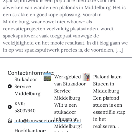
Spackspuitwerk is een populaire methode voor het
afwerken van wanden en plafonds in Middelburg. Het is
een strakke en goedkope oplossing. Vooral in
Middelburg, waar zowel nieuwbouw- als
renovatieprojecten veelvuldig plaatsvinden, wordt
spackspuitwerk vaak toegepast vanwege de
veelzijdigheid en het mooie resultaat. In dit blog gaan we
in op wat spackspuitwerk precies is, de voordelen, […]
Contactinformatie:
Werkgebied
Plafond laten
Stukadoor
van Stukadoor
Stucen in
Service
Service
Middelburg
Middelburg
Middelburg
Een plafond
KVK:
Wilt u een
stucen is een
58037640
stukadoor
essentiële stap
inhuren in
in het
info@bouwsectornederland.nl
Middelburg?
realiseren...
Hoofdkantoor: