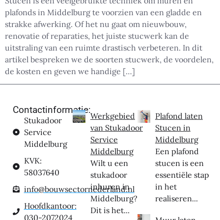
Stucen is een veelgebruikte techniek om muren en
plafonds in Middelburg te voorzien van een gladde en
strakke afwerking. Of het nu gaat om nieuwbouw,
renovatie of reparaties, het juiste stucwerk kan de
uitstraling van een ruimte drastisch verbeteren. In dit
artikel bespreken we de soorten stucwerk, de voordelen,
de kosten en geven we handige […]
Contactinformatie:
Werkgebied
Plafond laten
Stukadoor
van Stukadoor
Stucen in
Service
Service
Middelburg
Middelburg
Middelburg
Een plafond
KVK:
Wilt u een
stucen is een
58037640
stukadoor
essentiële stap
inhuren in
in het
info@bouwsectornederland.nl
Middelburg?
realiseren...
Hoofdkantoor:
Dit is het...
030-2072024