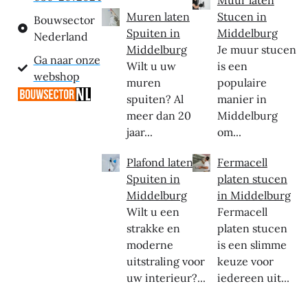
Muur laten
Muren laten
Stucen in
Bouwsector
Spuiten in
Middelburg
Nederland
Middelburg
Je muur stucen
Ga naar onze
Wilt u uw
is een
webshop
muren
populaire
spuiten? Al
manier in
meer dan 20
Middelburg
jaar...
om...
Plafond laten
Fermacell
Spuiten in
platen stucen
Middelburg
in Middelburg
Wilt u een
Fermacell
strakke en
platen stucen
moderne
is een slimme
uitstraling voor
keuze voor
uw interieur?...
iedereen uit...