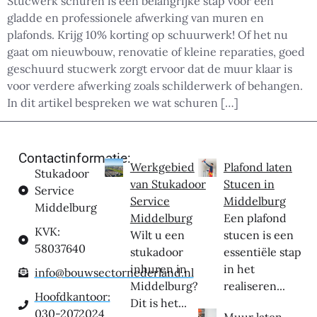
Stucwerk schuren is een belangrijke stap voor een
gladde en professionele afwerking van muren en
plafonds. Krijg 10% korting op schuurwerk! Of het nu
gaat om nieuwbouw, renovatie of kleine reparaties, goed
geschuurd stucwerk zorgt ervoor dat de muur klaar is
voor verdere afwerking zoals schilderwerk of behangen.
In dit artikel bespreken we wat schuren […]
Contactinformatie:
Werkgebied
Plafond laten
Stukadoor
van Stukadoor
Stucen in
Service
Service
Middelburg
Middelburg
Middelburg
Een plafond
KVK:
Wilt u een
stucen is een
58037640
stukadoor
essentiële stap
inhuren in
in het
info@bouwsectornederland.nl
Middelburg?
realiseren...
Hoofdkantoor:
Dit is het...
030-2072024