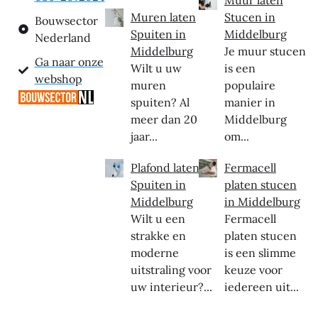
Muur laten
Muren laten
Stucen in
Bouwsector
Spuiten in
Middelburg
Nederland
Middelburg
Je muur stucen
Ga naar onze
Wilt u uw
is een
webshop
muren
populaire
spuiten? Al
manier in
meer dan 20
Middelburg
jaar...
om...
Plafond laten
Fermacell
Spuiten in
platen stucen
Middelburg
in Middelburg
Wilt u een
Fermacell
strakke en
platen stucen
moderne
is een slimme
uitstraling voor
keuze voor
uw interieur?...
iedereen uit...