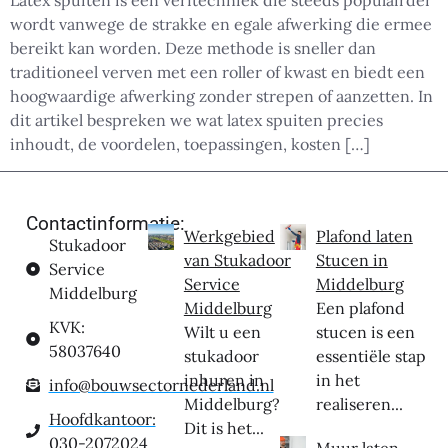
Latex spuiten is een verftechniek die steeds populairder
wordt vanwege de strakke en egale afwerking die ermee
bereikt kan worden. Deze methode is sneller dan
traditioneel verven met een roller of kwast en biedt een
hoogwaardige afwerking zonder strepen of aanzetten. In
dit artikel bespreken we wat latex spuiten precies
inhoudt, de voordelen, toepassingen, kosten […]
Contactinformatie:
Werkgebied
Plafond laten
Stukadoor
van Stukadoor
Stucen in
Service
Service
Middelburg
Middelburg
Middelburg
Een plafond
KVK:
Wilt u een
stucen is een
58037640
stukadoor
essentiële stap
inhuren in
in het
info@bouwsectornederland.nl
Middelburg?
realiseren...
Hoofdkantoor:
Dit is het...
030-2072024
Muur laten