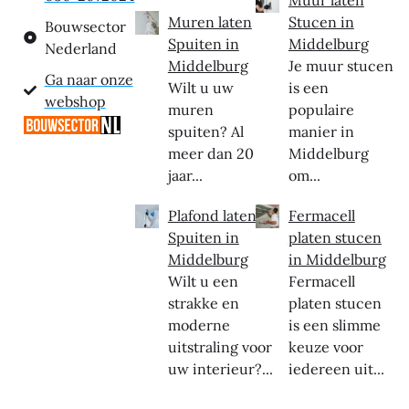
Muren laten
Stucen in
Bouwsector
Spuiten in
Middelburg
Nederland
Middelburg
Je muur stucen
Ga naar onze
Wilt u uw
is een
webshop
muren
populaire
spuiten? Al
manier in
meer dan 20
Middelburg
jaar...
om...
Plafond laten
Fermacell
Spuiten in
platen stucen
Middelburg
in Middelburg
Wilt u een
Fermacell
strakke en
platen stucen
moderne
is een slimme
uitstraling voor
keuze voor
uw interieur?...
iedereen uit...