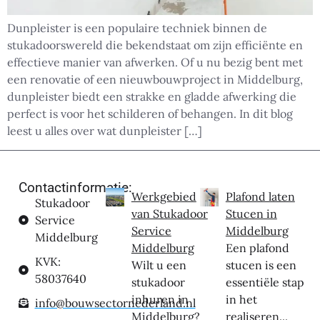
Dunpleister is een populaire techniek binnen de
stukadoorswereld die bekendstaat om zijn efficiënte en
effectieve manier van afwerken. Of u nu bezig bent met
een renovatie of een nieuwbouwproject in Middelburg,
dunpleister biedt een strakke en gladde afwerking die
perfect is voor het schilderen of behangen. In dit blog
leest u alles over wat dunpleister […]
Contactinformatie:
Werkgebied
Plafond laten
Stukadoor
van Stukadoor
Stucen in
Service
Service
Middelburg
Middelburg
Middelburg
Een plafond
KVK:
Wilt u een
stucen is een
58037640
stukadoor
essentiële stap
inhuren in
in het
info@bouwsectornederland.nl
Middelburg?
realiseren...