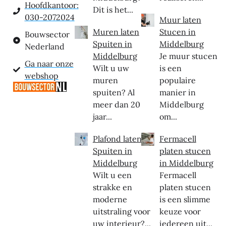
Hoofdkantoor:
Dit is het...
030-2072024
Muur laten
Muren laten
Stucen in
Bouwsector
Spuiten in
Middelburg
Nederland
Middelburg
Je muur stucen
Ga naar onze
Wilt u uw
is een
webshop
muren
populaire
spuiten? Al
manier in
meer dan 20
Middelburg
jaar...
om...
Plafond laten
Fermacell
Spuiten in
platen stucen
Middelburg
in Middelburg
Wilt u een
Fermacell
strakke en
platen stucen
moderne
is een slimme
uitstraling voor
keuze voor
uw interieur?...
iedereen uit...