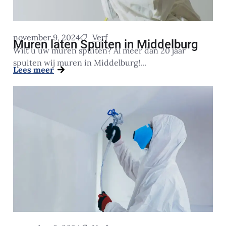
november 9, 2024
Verf
Muren laten Spuiten in Middelburg
Wilt u uw muren spuiten? Al meer dan 20 jaar
spuiten wij muren in Middelburg!...
Lees meer