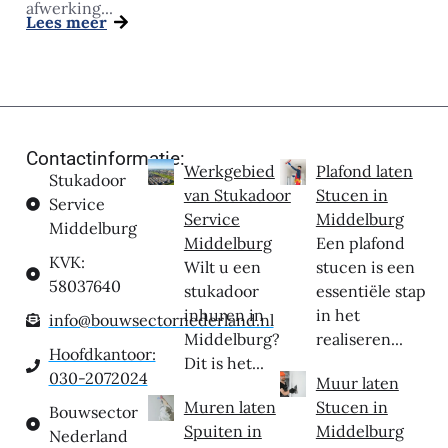
afwerking...
Lees meer
Contactinformatie:
Werkgebied
Plafond laten
Stukadoor
van Stukadoor
Stucen in
Service
Service
Middelburg
Middelburg
Middelburg
Een plafond
KVK:
Wilt u een
stucen is een
58037640
stukadoor
essentiële stap
inhuren in
in het
info@bouwsectornederland.nl
Middelburg?
realiseren...
Hoofdkantoor:
Dit is het...
030-2072024
Muur laten
Muren laten
Stucen in
Bouwsector
Spuiten in
Middelburg
Nederland