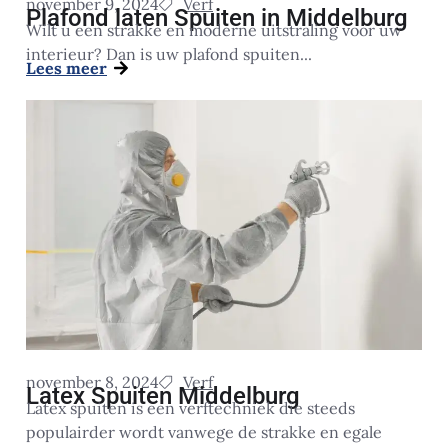
november 9, 2024
Verf
Plafond laten Spuiten in Middelburg
Wilt u een strakke en moderne uitstraling voor uw
interieur? Dan is uw plafond spuiten...
Lees meer
november 8, 2024
Verf
Latex Spuiten Middelburg
Latex spuiten is een verftechniek die steeds
populairder wordt vanwege de strakke en egale