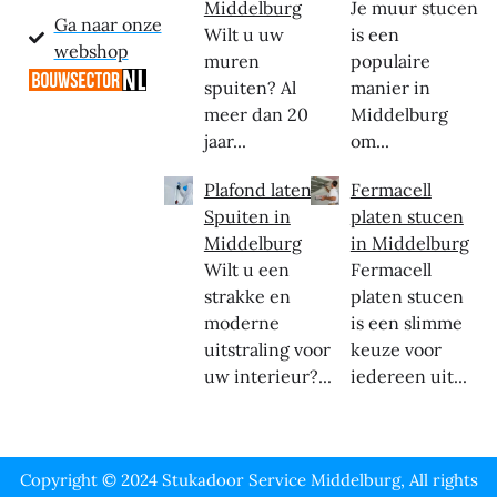
Middelburg
Je muur stucen
Ga naar onze
Wilt u uw
is een
webshop
muren
populaire
spuiten? Al
manier in
meer dan 20
Middelburg
jaar...
om...
Plafond laten
Fermacell
Spuiten in
platen stucen
Middelburg
in Middelburg
Wilt u een
Fermacell
strakke en
platen stucen
moderne
is een slimme
uitstraling voor
keuze voor
uw interieur?...
iedereen uit...
Copyright © 2024 Stukadoor Service Middelburg, All rights